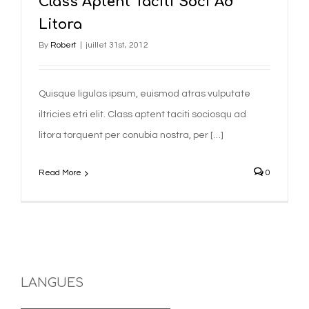
Class Aptent Taciti Soci Ad
Litora
By
Robert
|
juillet 31st, 2012
Quisque ligulas ipsum, euismod atras vulputate
iltricies etri elit. Class aptent taciti sociosqu ad
litora torquent per conubia nostra, per […]
Read More
0
LANGUES