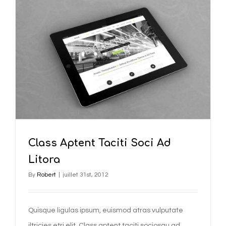
Class Aptent Taciti Soci Ad
Litora
By
Robert
|
juillet 31st, 2012
Quisque ligulas ipsum, euismod atras vulputate
iltricies etri elit. Class aptent taciti sociosqu ad